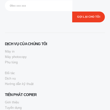
DỊCH VỤ CỦA CHÚNG TÔI
Máy in
Máy photocopy
Phụ tùng
Đối tác
Dịch vụ
Hướng dẫn kỹ thuật
TIẾN PHÁT COPIER
Giới thiệu
Tuyển dụng