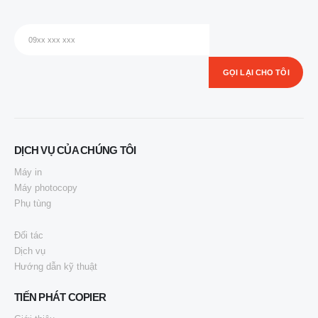
DỊCH VỤ CỦA CHÚNG TÔI
Máy in
Máy photocopy
Phụ tùng
Đối tác
Dịch vụ
Hướng dẫn kỹ thuật
TIẾN PHÁT COPIER