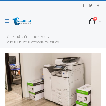
0
BÀI VIẾT
DỊCH VỤ
CHO THUÊ MÁY PHOTOCOPY TẠI TPHCM