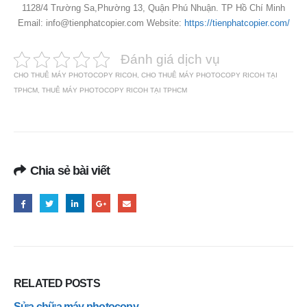
1128/4 Trường Sa,Phường 13, Quận Phú Nhuận. TP Hồ Chí Minh
Email:
info@tienphatcopier.com
Website:
https://tienphatcopier.com/
Đánh giá dịch vụ
CHO THUÊ MÁY PHOTOCOPY RICOH
,
CHO THUÊ MÁY PHOTOCOPY RICOH TẠI
TPHCM
,
THUÊ MÁY PHOTOCOPY RICOH TẠI TPHCM
Chia sẻ bài viết
RELATED
POSTS
Sửa chữa máy photocopy