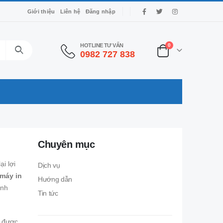
Giới thiệu
Liên hệ
Đăng nhập
HOTLINE TƯ VẤN
0
0982 727 838
Chuyên mục
i lợi
Dịch vụ
máy in
Hướng dẫn
anh
Tin tức
n được