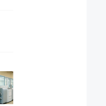
py tại