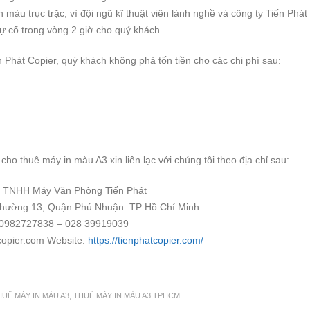
 màu trục trặc, vì đội ngũ kĩ thuật viên lành nghề và công ty Tiến Phát
sự cố trong vòng 2 giờ cho quý khách.
 Phát Copier, quý khách không phả tốn tiền cho các chi phí sau:
cho thuê máy in màu A3 xin liên lạc với chúng tôi theo địa chỉ sau:
 TNHH Máy Văn Phòng Tiến Phát
hường 13, Quận Phú Nhuận. TP Hồ Chí Minh
: 0982727838 – 028 39919039
copier.com
Website:
https://tienphatcopier.com/
HUÊ MÁY IN MÀU A3
,
THUÊ MÁY IN MÀU A3 TPHCM