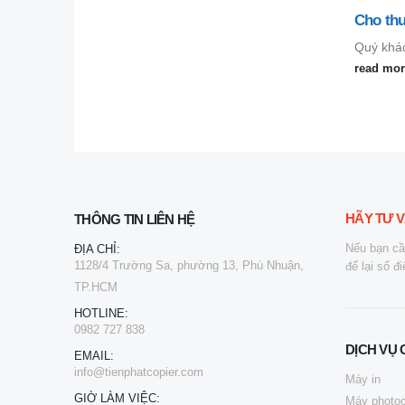
Cho thuê máy photocopy tại TPHCM
Cho th
Quý khách có nhu cầu...
Tiến Phá
read more
read mo
HÃY TƯ V
THÔNG TIN LIÊN HỆ
Nếu bạn cầ
ĐỊA CHỈ:
1128/4 Trường Sa, phường 13, Phú Nhuận,
để lại số đ
TP.HCM
HOTLINE:
0982 727 838
DỊCH VỤ 
EMAIL:
info@tienphatcopier.com
Máy in
GIỜ LÀM VIỆC:
Máy photo