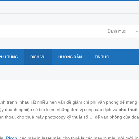
Danh mục
PHỤ TÙNG
DỊCH VỤ
HƯỚNG DẪN
TIN TỨC
ạnh tranh nhau rất nhiều nên vấn đề giảm chi phí văn phòng để mang lạ
vậy doanh nghiệp sẽ tim kiếm những đơn vị cung cấp dịch vụ
cho thuê 
điện thoại, cho thuê máy photocopy kỹ thuật số…. để văn phòng của do
màu
Ricoh
, các máy in laser màu cho thuê là các máy in màu đời mới, i