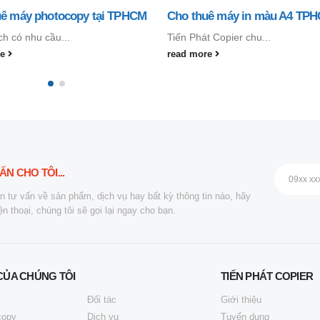
uê máy in màu A4 TPHCM
t Copier chu...
re
ẤN CHO TÔI...
n tư vấn về sản phẩm, dịch vụ hay bất kỳ thông tin nào, hãy
iện thoại, chúng tôi sẽ gọi lại ngay cho bạn.
CỦA CHÚNG TÔI
TIẾN PHÁT COPIER
Đối tác
Giới thiệu
copy
Dịch vụ
Tuyển dụng