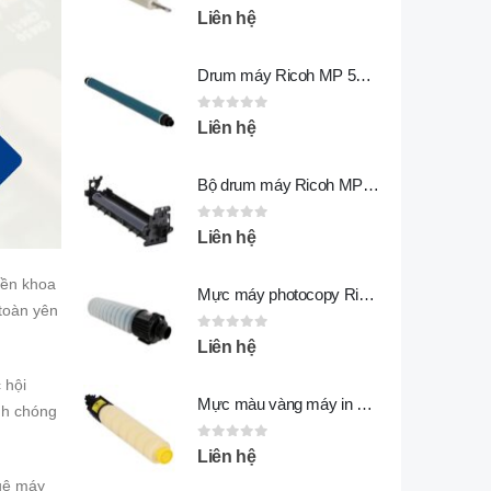
0
out of 5
Liên hệ
Drum máy Ricoh MP 5054
0
out of 5
Liên hệ
Bộ drum máy Ricoh MP 5054
0
out of 5
Liên hệ
nền khoa
Mực máy photocopy Ricoh MP 5054
toàn yên
0
out of 5
Liên hệ
 hội
Mực màu vàng máy in Ricoh SP C430
nh chóng
0
out of 5
Liên hệ
huê máy