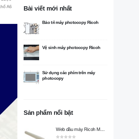
 khổ A6
Bài viết mới nhất
Bảo trì máy photocopy Ricoh
Vệ sinh máy photocopy Ricoh
Sử dụng các phím trên máy
photocopy
Sản phẩm nổi bật
Web dầu máy Ricoh MP 5054