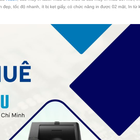
n đẹp, tốc độ nhanh, ít bị kẹt giấy, có chức năng in được 02 mặt, In từ