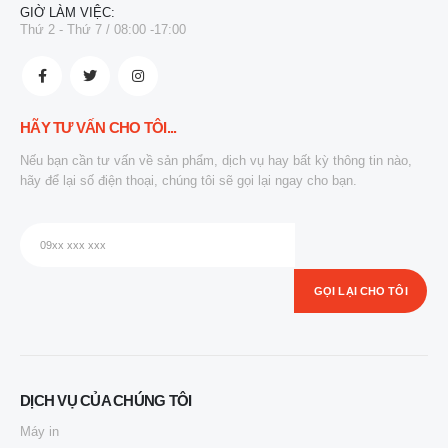
GIỜ LÀM VIỆC:
Thứ 2 - Thứ 7 / 08:00 -17:00
HÃY TƯ VẤN CHO TÔI...
Nếu bạn cần tư vấn về sản phẩm, dịch vụ hay bất kỳ thông tin nào,
hãy để lại số điện thoại, chúng tôi sẽ gọi lại ngay cho bạn.
DỊCH VỤ CỦA CHÚNG TÔI
Máy in