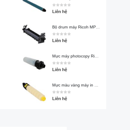
0
out of 5
Liên hệ
Bộ drum máy Ricoh MP 5054
0
out of 5
Liên hệ
Mực máy photocopy Ricoh MP 5054
0
out of 5
Liên hệ
Mực màu vàng máy in Ricoh SP C430
0
out of 5
Liên hệ