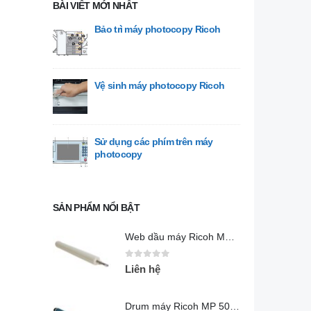
BÀI VIẾT MỚI NHẤT
Bảo trì máy photocopy Ricoh
Vệ sinh máy photocopy Ricoh
Sử dụng các phím trên máy
photocopy
SẢN PHẨM NỔI BẬT
Web dầu máy Ricoh MP 5054
0
out of 5
Liên hệ
Drum máy Ricoh MP 5054