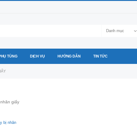
Danh mục
PHỤ TÙNG
DỊCH VỤ
HƯỚNG DẪN
TIN TỨC
IẤY
 nhăn giấy
y bị nhăn