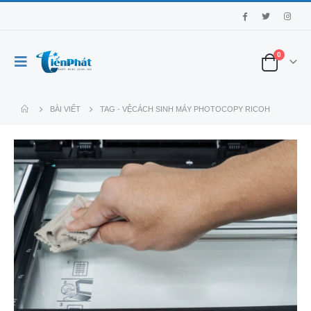
0
BÀI VIẾT
TAG -
VỆCÁCH SINH MÁY PHOTOCOPY RICOH