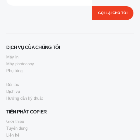
DỊCH VỤ CỦA CHÚNG TÔI
Máy in
Máy photocopy
Phụ tùng
Đối tác
Dịch vụ
Hướng dẫn kỹ thuật
TIẾN PHÁT COPIER
Giới thiệu
Tuyển dụng
Liên hệ